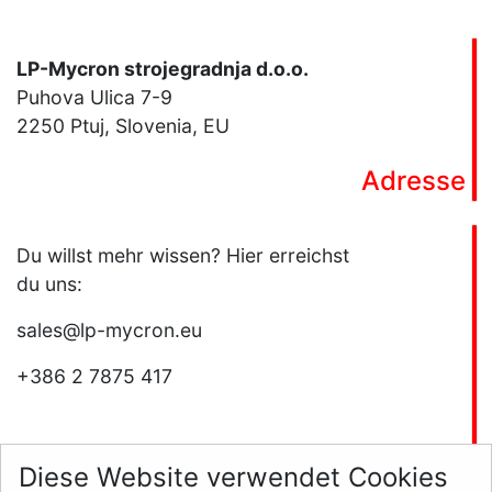
LP-Mycron strojegradnja d.o.o.
Puhova Ulica 7-9
2250 Ptuj, Slovenia, EU
Adresse
Du willst mehr wissen? Hier erreichst
du uns:
sales@lp-mycron.eu
+386 2 7875 417
Du möchtest deine Karriere mit uns
Diese Website verwendet Cookies