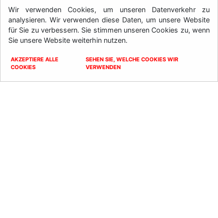
besprechen?
Wir verwenden Cookies, um unseren Datenverkehr zu
analysieren. Wir verwenden diese Daten, um unsere Website
zaposlitev@lp-mycron.eu
für Sie zu verbessern. Sie stimmen unseren Cookies zu, wenn
Sie unsere Website weiterhin nutzen.
+386 2 7875 435
AKZEPTIERE ALLE
SEHEN SIE, WELCHE COOKIES WIR
Kontakt
COOKIES
VERWENDEN
Geschäftsführung:
Joachim Sturmes
Prokuristen:
Lydia Sauer-Sturmes
für Technik
Milanka Dobnikar für
Verkauf